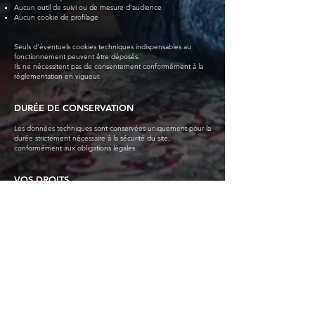
Aucun outil de suivi ou de mesure d’audience
Aucun cookie de profilage
Seuls d’éventuels cookies techniques indispensables au
fonctionnement peuvent être déposés.
Ils ne nécessitent pas de consentement conformément à la
réglementation en vigueur.
DURÉE DE CONSERVATION
Les données techniques sont conservées uniquement pour la
durée strictement nécessaire à la sécurité du site,
conformément aux obligations légales.
VOS DROITS
Conformément au Règlement Général sur la Protection des
Données (RGPD), vous disposez des droits suivants :
Accès
Rectification
Effacement
Opposition
Pour toute demande :
ancrageproduction@gmail.com
En cas de difficulté, vous pouvez saisir la
Commission