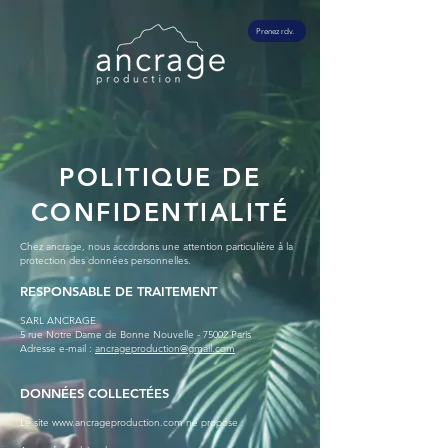
Prenez rdv.
POLITIQUE DE
CONFIDENTIALITÉ
Chez ancrage, nous accordons une attention particulière à la
protection des données personnelles.
RESPONSABLE DE TRAITEMENT
SARL ANCRAGE
5 rue Notre Dame de Bonne Nouvelle - 75002 Paris
Adresse e-mail :
ancrageproduction@gmail.com
DONNÉES COLLECTÉES
Le site
www.ancrageproduction.com
ne propose :