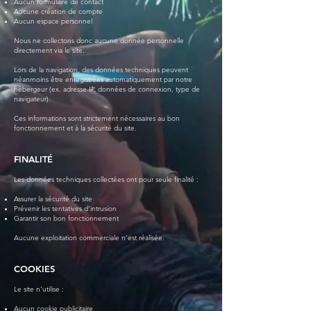
Aucun formulaire de contact
Aucune création de compte
Aucun espace personnel
Nous ne collectons donc aucune donnée personnelle
directement via le site.
Lors de la navigation, des données techniques peuvent
néanmoins être enregistrées automatiquement par notre
hébergeur (ex. adresse IP, données de connexion, type de
navigateur).
Ces informations sont strictement nécessaires au bon
fonctionnement et à la sécurité du site.
FINALITÉ
Les données techniques collectées ont pour seule finalité :
Assurer la sécurité du site
Prévenir les tentatives d’intrusion
Garantir son bon fonctionnement
Aucune exploitation commerciale n’est réalisée.
COOKIES
Le site n’utilise :
Aucun cookie publicitaire